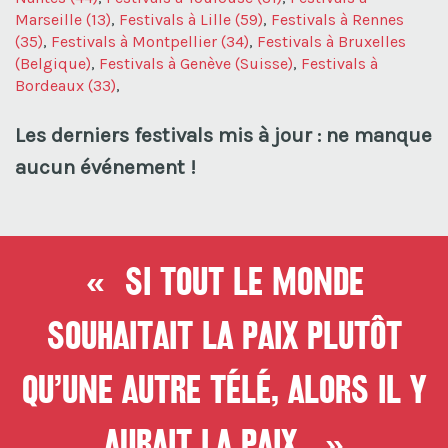
Marseille (13)
,
Festivals à Lille (59)
,
Festivals à Rennes
(35)
,
Festivals à Montpellier (34)
,
Festivals à Bruxelles
(Belgique)
,
Festivals à Genève (Suisse)
,
Festivals à
Bordeaux (33)
,
Les derniers festivals mis à jour : ne manque
aucun événement !
« Si tout le monde
souhaitait la paix plutôt
qu’une autre télé, alors il y
aurait la paix. »