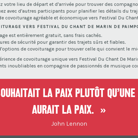
ez votre lieu de départ et d'arrivée pour trouver des compagn
avec d'autres participants pour planifier les détails du trajet
e de covoiturage agréable et économique vers Festival Du Cha
ITURAGE VERS FESTIVAL DU CHANT DE MARIN DE PAIMP
rage est entièrement gratuit, sans frais cachés.
es de sécurité pour garantir des trajets sûrs et fiables.
 d'options de covoiturage pour trouver celle qui convient le mi
périence de covoiturage unique vers Festival Du Chant De Ma
ents inoubliables en compagnie de passionnés de musique c
uhaitait la paix plutôt qu’une 
aurait la paix. »
John Lennon