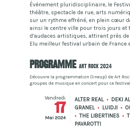
Événement pluridisciplinaire, le Festi
théâtre, spectacle de rue, arts numéri
sur un rythme effréné, en plein cœur de
ainsi le centre ville pour trois jours et
d’audaces artistiques, attirant près d
Elu meilleur festival urbain de France 
Programme
Art Rock 2024
Découvre la programmation (lineup) de Art Rock 2
groupes de musique en concert pour ce festival 
Vendredi
ALTER REAL
•
DEKI A
17
GRANEL
•
LUIDJI
•
OL
•
THE LIBERTINES
•
T
Mai 2024
PAVAROTTI