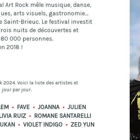
val Art Rock mêle musique, danse,
ques, arts visuels, gastronomie…
 Saint-Brieuc. Le festival investit
 trois nuits de découvertes et
e 80 000 personnes.
en 2018 !
024. Voici la liste des artistes et
jour par jour.
LEM
•
FAVE
•
JOANNA
•
JULIEN
IVIA RUIZ
•
ROMANE SANTARELLI
UKAN
•
VIOLET INDIGO
•
ZED YUN