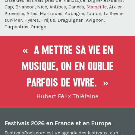
Liste des festivals près de Manosque, Digne-les-Bains,
Gap, Briançon, Nice, Antibes, Cannes,
Marseille
, Aix-en-
Provence, Arles, Martigues, Aubagne, Toulon, La Seyne-
sur-Mer, Hyères, Fréjus, Draguignan, Avignon,
Carpentras, Orange
« A mettre sa vie en
musique, On en oublie
parfois de vivre. »
Hubert Félix Thiéfaine
Festivals 2026 en France et en Europe
FestivalsRock.com est un agenda des festivaux, euh ...