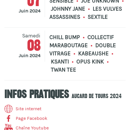
07
SENSIBLE
•
JOE UNKNOWN
•
JOHNNY JANE
•
LES VULVES
Juin 2024
ASSASSINES
•
SEXTILE
Samedi
CHILL BUMP
•
COLLECTIF
08
MARABOUTAGE
•
DOUBLE
VITRAGE
•
KABEAUSHE
•
Juin 2024
KSANTI
•
OPUS KINK
•
TWAN TEE
Infos pratiques
Aucard De Tours 2024
Site internet
Page Facebook
Chaîne Youtube