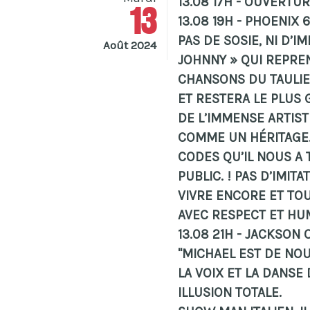
13.08 17H - OUVERTU
13
13.08 19H - PHOENIX 
PAS DE SOSIE, NI D’I
Août 2024
JOHNNY » QUI REPRE
CHANSONS DU TAULIE
ET RESTERA LE PLUS 
DE L’IMMENSE ARTIST
COMME UN HÉRITAGE.
CODES QU’IL NOUS A
PUBLIC. ! PAS D’IMITA
VIVRE ENCORE ET TO
AVEC RESPECT ET HUM
13.08 21H - JACKSON O
"MICHAEL EST DE NO
LA VOIX ET LA DANSE
ILLUSION TOTALE.