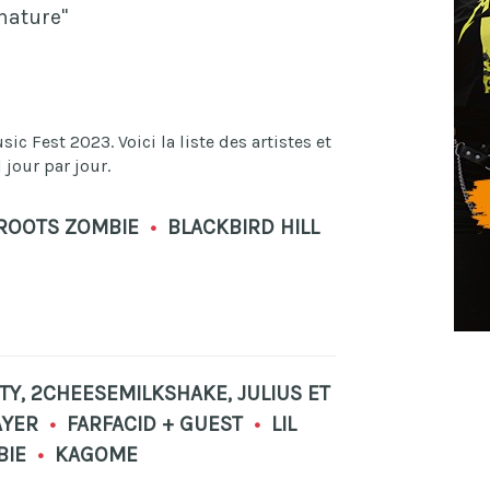
nature"
c Fest 2023. Voici la liste des artistes et
jour par jour.
ROOTS ZOMBIE
•
BLACKBIRD HILL
TY, 2CHEESEMILKSHAKE, JULIUS ET
AYER
•
FARFACID + GUEST
•
LIL
BIE
•
KAGOME