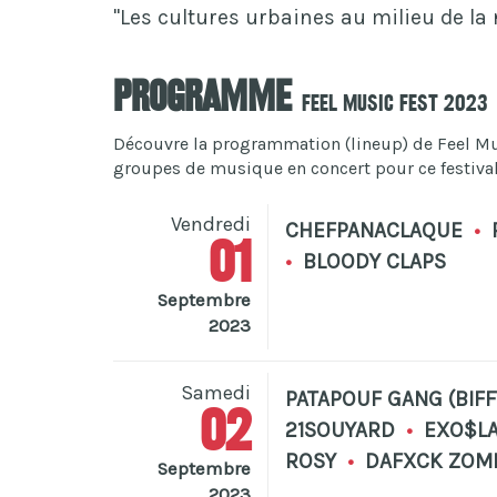
"Les cultures urbaines au milieu de la 
Programme
Feel Music Fest 2023
Découvre la programmation (lineup) de Feel Musi
groupes de musique en concert pour ce festival 
Vendredi
CHEFPANACLAQUE
•
01
•
BLOODY CLAPS
Septembre
2023
Samedi
PATAPOUF GANG (BIFF
02
21SOUYARD
•
EXO$L
ROSY
•
DAFXCK ZOM
Septembre
2023