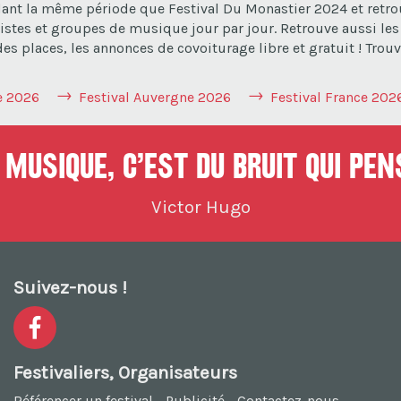
dant la même période que Festival Du Monastier 2024 et retrou
istes et groupes de musique jour par jour. Retrouve aussi les 
s places, les annonces de covoiturage libre et gratuit ! Trouve
e 2026
Festival Auvergne 2026
Festival France 202
musique, c’est du bruit qui pe
Victor Hugo
Suivez-nous !
Festivaliers, Organisateurs
Référencer un festival
-
Publicité
-
Contactez-nous