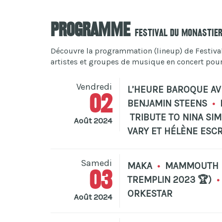
Programme
Festival Du Monastie
Découvre la programmation (lineup) de Festival 
artistes et groupes de musique en concert pour c
Vendredi
L’HEURE BAROQUE AV
02
BENJAMIN STEENS
•
TRIBUTE TO NINA SI
Août 2024
VARY ET HÉLÈNE ESCR
Samedi
MAKA
•
MAMMOUTH B
03
TREMPLIN 2023 🏆)
•
ORKESTAR
Août 2024