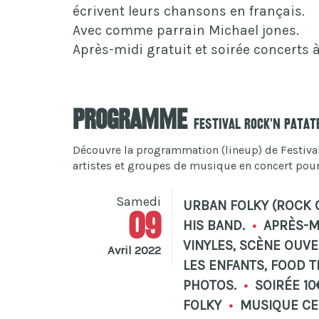
écrivent leurs chansons en français.
Avec comme parrain Michael jones.
Après-midi gratuit et soirée concerts à
Programme
Festival Rock'n Patat
Découvre la programmation (lineup) de Festival 
artistes et groupes de musique en concert pour c
Samedi
URBAN FOLKY (ROCK 
09
HIS BAND.
•
APRÈS-MI
VINYLES, SCÈNE OUV
Avril 2022
LES ENFANTS, FOOD 
PHOTOS.
•
SOIRÉE 10
FOLKY
•
MUSIQUE CE