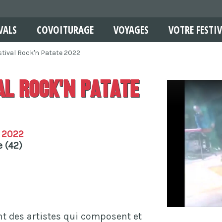
VALS
COVOITURAGE
VOYAGES
VOTRE FESTIV
stival Rock'n Patate 2022
al Rock'n Patate
l 2022
 (42)
 des artistes qui composent et