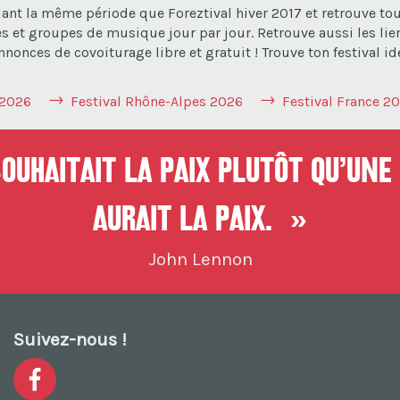
ant la même période que Foreztival hiver 2017 et retrouve tout
es et groupes de musique jour par jour. Retrouve aussi les lien
nonces de covoiturage libre et gratuit ! Trouve ton festival id
 2026
Festival Rhône-Alpes 2026
Festival France 2
uhaitait la paix plutôt qu’une 
aurait la paix. »
John Lennon
Suivez-nous !