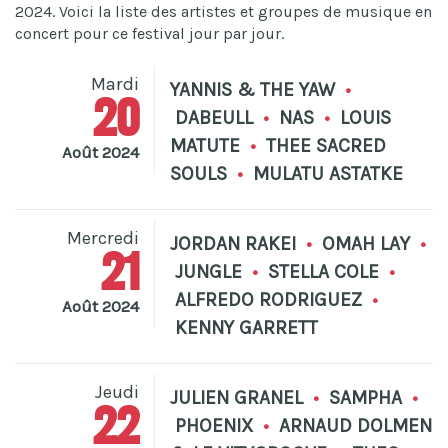
2024. Voici la liste des artistes et groupes de musique en
concert pour ce festival jour par jour.
Mardi
YANNIS & THE YAW
•
20
DABEULL
•
NAS
•
LOUIS
MATUTE
•
THEE SACRED
Août 2024
SOULS
•
MULATU ASTATKE
Mercredi
JORDAN RAKEI
•
OMAH LAY
•
21
JUNGLE
•
STELLA COLE
•
ALFREDO RODRIGUEZ
•
Août 2024
KENNY GARRETT
Jeudi
JULIEN GRANEL
•
SAMPHA
•
22
PHOENIX
•
ARNAUD DOLMEN