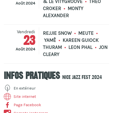
& LE VITYGROOVE
•
THEO
Août 2024
CROKER
•
MONTY
ALEXANDER
Vendredi
REJJIE SNOW
•
MEUTE
•
23
YAMÊ
•
KAREEN GUIOCK
THURAM
•
LEON PHAL
•
JON
Août 2024
CLEARY
Infos pratiques
Nice Jazz Fest 2024
En extérieur
Site internet
Page Facebook