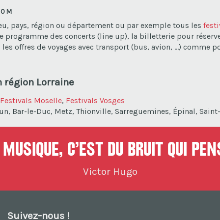
COM
lieu, pays, région ou département ou par exemple tous les
fest
le programme des concerts (line up), la billetterie pour réserver s
les offres de voyages avec transport (bus, avion, ...) comme p
n région Lorraine
Festivals Moselle
,
Festivals Vosges
dun, Bar-le-Duc, Metz, Thionville, Sarreguemines, Épinal, Sain
musique, c’est du bruit qui pe
Victor Hugo
Suivez-nous !