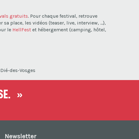
ivals gratuits
. Pour chaque festival, retrouve
a place, les vidéos (teaser, live, interview, ...),
our le
HellFest
et hébergement (camping, hôtel,
t-Dié-des-Vosges
nse. »
Newsletter