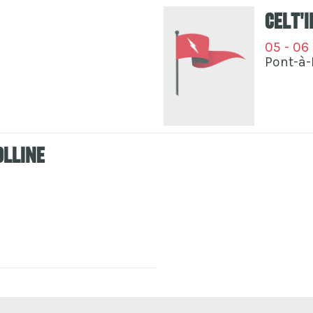
Celt'i
05 - 06
Pont-à
olline