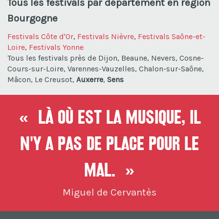
Tous les festivals par département en région
Bourgogne
Festivals Côte d'Or
,
Festivals Nièvre
,
Festivals Saône-et-
Loire
,
Festivals Yonne
Tous les festivals près de Dijon, Beaune, Nevers, Cosne-
Cours-sur-Loire, Varennes-Vauzelles, Chalon-sur-Saône,
Mâcon, Le Creusot,
Auxerre
,
Sens
« Là où est la musique, il
n'y a pas de place pour le
mal. »
Miguel de Cervantès