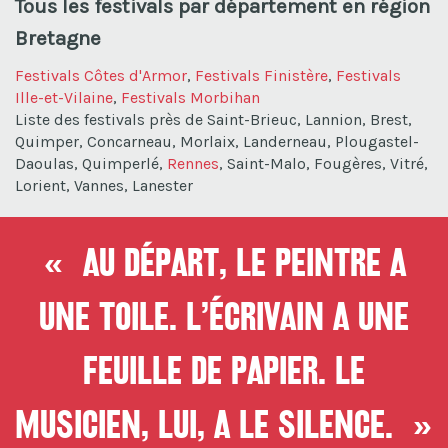
Tous les festivals par département en région
Bretagne
Festivals Côtes d'Armor
,
Festivals Finistère
,
Festivals
Ille-et-Vilaine
,
Festivals Morbihan
Liste des festivals près de Saint-Brieuc, Lannion, Brest,
Quimper, Concarneau, Morlaix, Landerneau, Plougastel-
Daoulas, Quimperlé,
Rennes
, Saint-Malo, Fougères, Vitré,
Lorient, Vannes, Lanester
« Au départ, le peintre a
une toile. L’écrivain a une
feuille de papier. Le
musicien, lui, a le silence. »