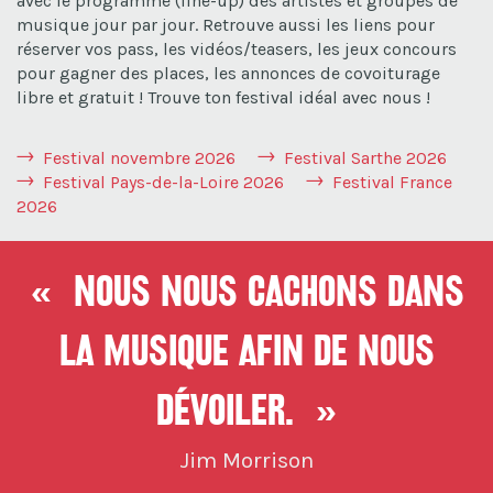
avec le programme (line-up) des artistes et groupes de
musique jour par jour. Retrouve aussi les liens pour
réserver vos pass, les vidéos/teasers, les jeux concours
pour gagner des places, les annonces de covoiturage
libre et gratuit ! Trouve ton festival idéal avec nous !
Festival novembre 2026
Festival Sarthe 2026
Festival Pays-de-la-Loire 2026
Festival France
2026
« Nous nous cachons dans
la musique afin de nous
dévoiler. »
Jim Morrison