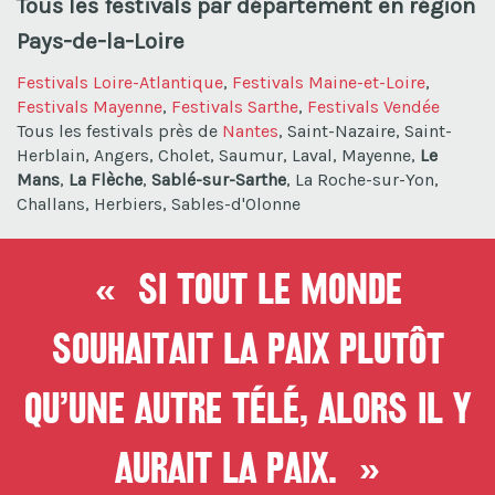
Tous les festivals par département en région
Pays-de-la-Loire
Festivals Loire-Atlantique
,
Festivals Maine-et-Loire
,
Festivals Mayenne
,
Festivals Sarthe
,
Festivals Vendée
Tous les festivals près de
Nantes
, Saint-Nazaire, Saint-
Herblain, Angers, Cholet, Saumur, Laval, Mayenne,
Le
Mans
,
La Flèche
,
Sablé-sur-Sarthe
, La Roche-sur-Yon,
Challans, Herbiers, Sables-d'Olonne
« Si tout le monde
souhaitait la paix plutôt
qu’une autre télé, alors il y
aurait la paix. »