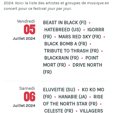
2024. Voici la liste des artistes et groupes de musique en
concert pour ce festival jour par jour.
Vendredi
BEAST IN BLACK (FI)
•
05
HATEBREED (US)
•
IGORRR
(FR)
•
MARS RED SKY (FR)
•
Juillet 2024
BLACK BOMB A (FR)
•
TRIBUTE TO THRASH (FR)
•
BLACKRAIN (FR)
•
POINT
MORT (FR)
•
DRIVE NORTH
(FR)
Samedi
ELUVEITIE (SU)
•
KO KO MO
06
(FR)
•
HANABIE (JA)
•
RISE
OF THE NORTH STAR (FR)
•
Juillet 2024
CELESTE (FR)
•
VILLAGERS