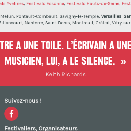
als Yvelines
,
Festivals Essonne
,
Festivals Hauts-de-Seine
,
Fest
, Melun, Pontault-Combault, Savigny-le-Temple,
Versailles
,
Sar
llancourt, Nanterre, Saint-Denis, Montreuil, Créteil, Vitry-sur
re a une toile. L’écrivain a une
musicien, lui, a le silence. »
Keith Richards
Suivez-nous !
Festivaliers, Organisateurs