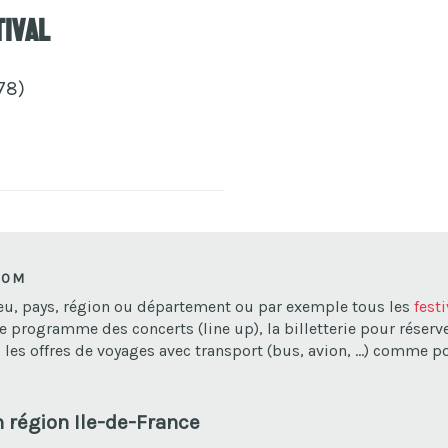
tival
78)
COM
lieu, pays, région ou département ou par exemple tous les
fest
le programme des concerts (line up), la billetterie pour réserver s
les offres de voyages avec transport (bus, avion, ...) comme p
n région Ile-de-France