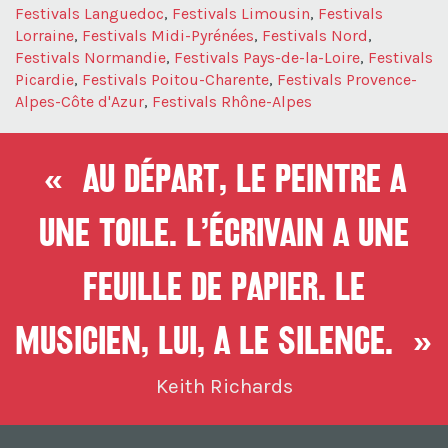
Festivals Languedoc
,
Festivals Limousin
,
Festivals
Lorraine
,
Festivals Midi-Pyrénées
,
Festivals Nord
,
Festivals Normandie
,
Festivals Pays-de-la-Loire
,
Festivals
Picardie
,
Festivals Poitou-Charente
,
Festivals Provence-
Alpes-Côte d'Azur
,
Festivals Rhône-Alpes
« Au départ, le peintre a
une toile. L’écrivain a une
feuille de papier. Le
musicien, lui, a le silence. »
Keith Richards