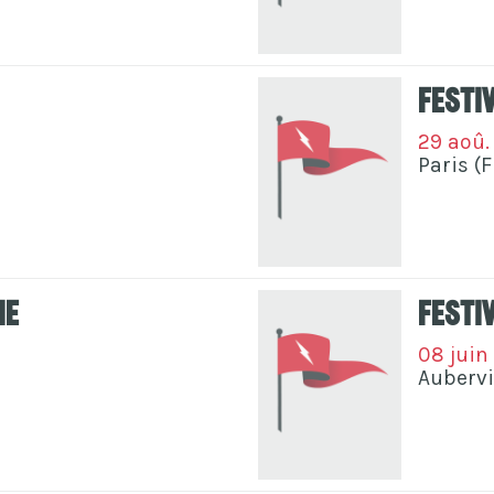
Festiv
29 aoû.
Paris (
ne
Festi
08 juin
Aubervi