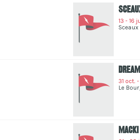
Sceau
13 - 16 
)
Sceaux 
Dream
31 oct. 
Le Bour
Macki