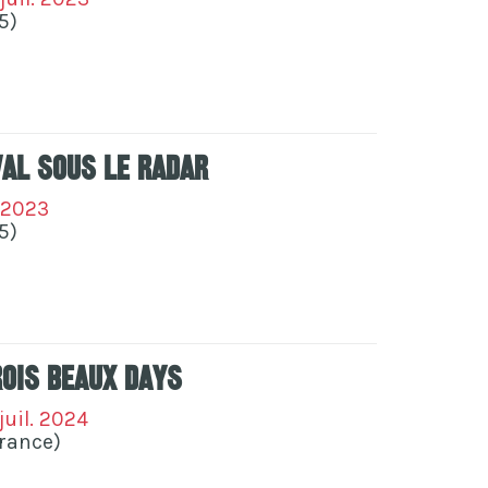
5)
val Sous Le Radar
 2023
5)
rois Beaux Days
juil. 2024
France)