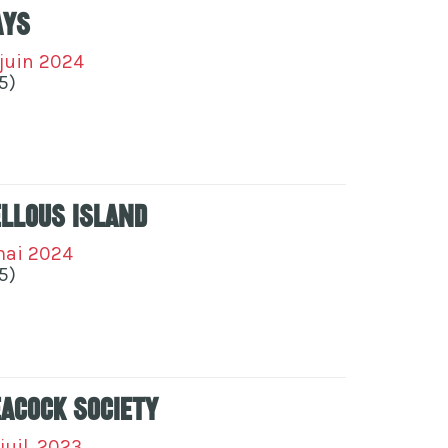
ays
 juin 2024
5)
llous island
 mai 2024
5)
eacock Society
juil. 2023