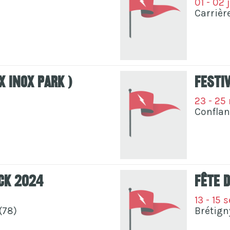
01 - 02 
Carrièr
x Inox Park )
Festi
23 - 25
Conflan
ock 2024
Fête 
13 - 15 
(78)
Brétign